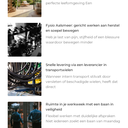
perfecte leefomgeving Een
Fysio Aalsmeer: gericht werken aan herstel
en soepel bewegen
Heb je last van pijn, stijfheid of een blessure
waardoor bewegen minder
Snelle levering via een leverancier in
transportwielen
Wanneer intern transport stilvalt door
versleten of beschadigde wielen, heeft dat
direct
Ruimte in je werkweek met een baan in
veiligheid
Flexibel werken met duidelijke afspraken
Niet iedereen zoekt een baan van maandag