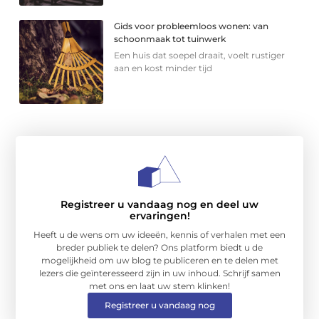
Gids voor probleemloos wonen: van
schoonmaak tot tuinwerk
Een huis dat soepel draait, voelt rustiger
aan en kost minder tijd
Registreer u vandaag nog en deel uw
ervaringen!
Heeft u de wens om uw ideeën, kennis of verhalen met een
breder publiek te delen? Ons platform biedt u de
mogelijkheid om uw blog te publiceren en te delen met
lezers die geïnteresseerd zijn in uw inhoud. Schrijf samen
met ons en laat uw stem klinken!
Registreer u vandaag nog