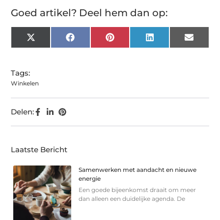
Goed artikel? Deel hem dan op:
X
Facebook
Pinterest
LinkedIn
Email
(Twitter)
Tags:
Winkelen
Delen:
Laatste Bericht
Samenwerken met aandacht en nieuwe
energie
Een goede bijeenkomst draait om meer
dan alleen een duidelijke agenda. De