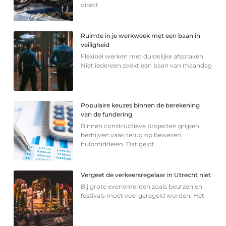
direct
Ruimte in je werkweek met een baan in
veiligheid
Flexibel werken met duidelijke afspraken
Niet iedereen zoekt een baan van maandag
Populaire keuzes binnen de berekening
van de fundering
Binnen constructieve projecten grijpen
bedrijven vaak terug op bewezen
hulpmiddelen. Dat geldt
Vergeet de verkeersregelaar in Utrecht niet
Bij grote evenementen zoals beurzen en
festivals moet veel geregeld worden. Het