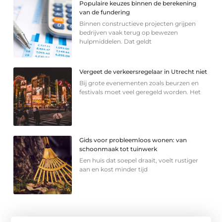
Populaire keuzes binnen de berekening
van de fundering
Binnen constructieve projecten grijpen
bedrijven vaak terug op bewezen
hulpmiddelen. Dat geldt
Vergeet de verkeersregelaar in Utrecht niet
Bij grote evenementen zoals beurzen en
festivals moet veel geregeld worden. Het
Gids voor probleemloos wonen: van
schoonmaak tot tuinwerk
Een huis dat soepel draait, voelt rustiger
aan en kost minder tijd