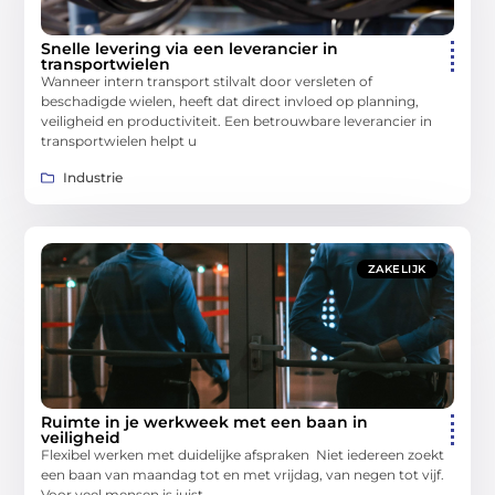
Snelle levering via een leverancier in
transportwielen
Wanneer intern transport stilvalt door versleten of
beschadigde wielen, heeft dat direct invloed op planning,
veiligheid en productiviteit. Een betrouwbare leverancier in
transportwielen helpt u
Industrie
ZAKELIJK
Ruimte in je werkweek met een baan in
veiligheid
Flexibel werken met duidelijke afspraken Niet iedereen zoekt
een baan van maandag tot en met vrijdag, van negen tot vijf.
Voor veel mensen is juist