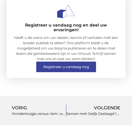
Registreer u vandaag nog en deel uw
ervaringen!
Heeft u de wens om uw ideeën, kennis of verhalen met een
breder publiek te delen? Ons platform biedt u de
mogelijkheid om uw blog te publiceren en te delen met
lezers die geïnteresseerd zijn in uw inhoud. Schrijf samen
met ons en laat uw stem klinken!
Registreer u vandaag nog
VORIG
VOLGENDE
Hondentuigje versus riem: wat is beter voor jouw hond?
Samen met Gelijk Geslaagd 1 dag auto theorie leren, direct dezelfde dag slagen