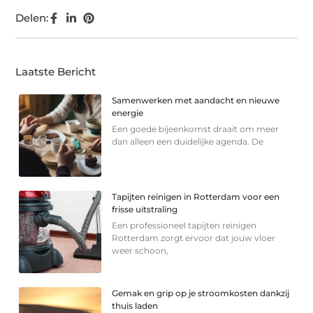
Delen:
Laatste Bericht
Samenwerken met aandacht en nieuwe
energie
Een goede bijeenkomst draait om meer
dan alleen een duidelijke agenda. De
Tapijten reinigen in Rotterdam voor een
frisse uitstraling
Een professioneel tapijten reinigen
Rotterdam zorgt ervoor dat jouw vloer
weer schoon,
Gemak en grip op je stroomkosten dankzij
thuis laden