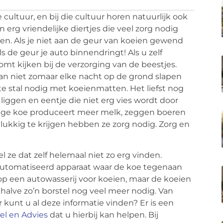
ultuur, en bij die cultuur horen natuurlijk ook
 erg vriendelijke diertjes die veel zorg nodig
n. Als je niet aan de geur van koeien gewend
s de geur je auto binnendringt! Als u zelf
omt kijken bij de verzorging van de beestjes.
an niet zomaar elke nacht op de grond slapen
e stal nodig met koeienmatten. Het liefst nog
iggen en eentje die niet erg vies wordt door
ige koe produceert meer melk, zeggen boeren
lukkig te krijgen hebben ze zorg nodig. Zorg en
l ze dat zelf helemaal niet zo erg vinden.
eautomatiseerd apparaat waar de koe tegenaan
ijk op een autowasserij voor koeien, maar de koeien
ehalve zo’n borstel nog veel meer nodig. Van
 kunt u al deze informatie vinden? Er is een
l en Advies
dat u hierbij kan helpen. Bij