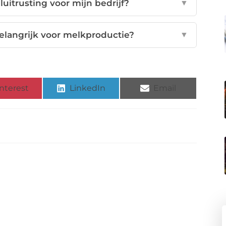
luitrusting voor mijn bedrijf?
▼
elangrijk voor melkproductie?
▼
nterest
LinkedIn
Email