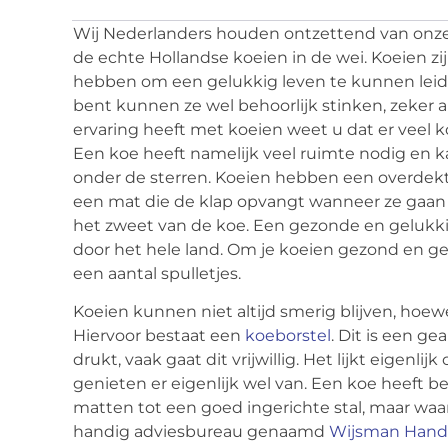
Wij Nederlanders houden ontzettend van onze c
de echte Hollandse koeien in de wei. Koeien zijn
hebben om een gelukkig leven te kunnen leide
bent kunnen ze wel behoorlijk stinken, zeker al
ervaring heeft met koeien weet u dat er veel k
Een koe heeft namelijk veel ruimte nodig en k
onder de sterren. Koeien hebben een overdekt
een mat die de klap opvangt wanneer ze gaan l
het zweet van de koe. Een gezonde en gelukk
door het hele land. Om je koeien gezond en ge
een aantal spulletjes.
Koeien kunnen niet altijd smerig blijven, hoewe
Hiervoor bestaat een
koeborstel
. Dit is een g
drukt, vaak gaat dit vrijwillig. Het lijkt eigenl
genieten er eigenlijk wel van. Een koe heeft b
matten tot een goed ingerichte stal, maar waar
handig adviesbureau genaamd
Wijsman Hande