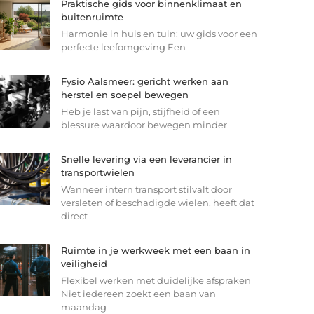
Praktische gids voor binnenklimaat en
buitenruimte
Harmonie in huis en tuin: uw gids voor een
perfecte leefomgeving Een
Fysio Aalsmeer: gericht werken aan
herstel en soepel bewegen
Heb je last van pijn, stijfheid of een
blessure waardoor bewegen minder
Snelle levering via een leverancier in
transportwielen
Wanneer intern transport stilvalt door
versleten of beschadigde wielen, heeft dat
direct
Ruimte in je werkweek met een baan in
veiligheid
Flexibel werken met duidelijke afspraken
Niet iedereen zoekt een baan van
maandag