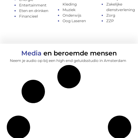
Kleding
Zakelijke
Entertainment
Muziek
dienstverlening
Eten en drinken
Onderwijs
Zorg
Financieel
Oog Laseren
ZZP
Media
en beroemde mensen
Neem je audio op bij een high end geluidsstudio in Amsterdam