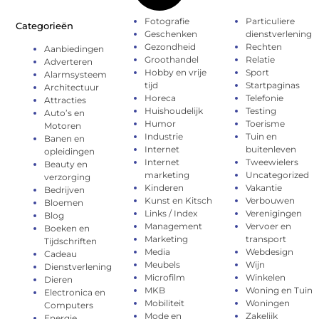
Fotografie
Particuliere
Categorieën
Geschenken
dienstverlening
Gezondheid
Rechten
Aanbiedingen
Groothandel
Relatie
Adverteren
Hobby en vrije
Sport
Alarmsysteem
tijd
Startpaginas
Architectuur
Horeca
Telefonie
Attracties
Huishoudelijk
Testing
Auto’s en
Humor
Toerisme
Motoren
Industrie
Tuin en
Banen en
Internet
buitenleven
opleidingen
Internet
Tweewielers
Beauty en
marketing
Uncategorized
verzorging
Kinderen
Vakantie
Bedrijven
Kunst en Kitsch
Verbouwen
Bloemen
Links / Index
Verenigingen
Blog
Management
Vervoer en
Boeken en
Marketing
transport
Tijdschriften
Media
Webdesign
Cadeau
Meubels
Wijn
Dienstverlening
Microfilm
Winkelen
Dieren
MKB
Woning en Tuin
Electronica en
Mobiliteit
Woningen
Computers
Mode en
Zakelijk
Energie