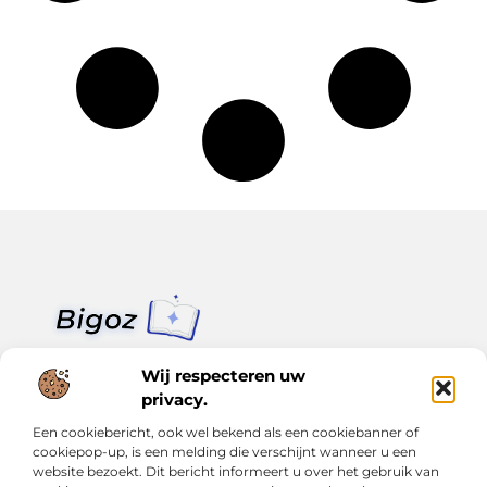
Van klein nieuws tot grote trends – alles op Bigoz.nl.
Wij respecteren uw
Lees inspirerende blogs en artikelen over het dagelijks leven,
actualiteit en meer.
privacy.
Een cookiebericht, ook wel bekend als een cookiebanner of
Bericht categorie
cookiepop-up, is een melding die verschijnt wanneer u een
website bezoekt. Dit bericht informeert u over het gebruik van