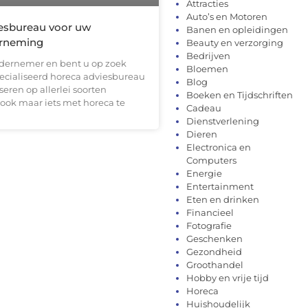
Attracties
Auto’s en Motoren
esbureau voor uw
Banen en opleidingen
rneming
Beauty en verzorging
Bedrijven
dernemer en bent u op zoek
Bloemen
ecialiseerd horeca adviesbureau
Blog
seren op allerlei soorten
Boeken en Tijdschriften
ook maar iets met horeca te
Cadeau
Dienstverlening
Dieren
Electronica en
Computers
Energie
Entertainment
Eten en drinken
Financieel
Fotografie
Geschenken
Gezondheid
Groothandel
Hobby en vrije tijd
Horeca
Huishoudelijk