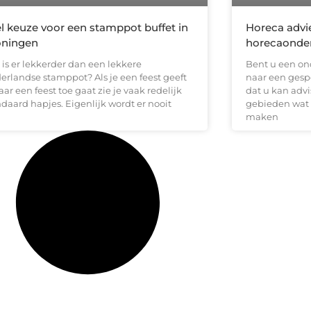
l keuze voor een stamppot buffet in
Horeca advi
oningen
horecaonde
 is er lekkerder dan een lekkere
Bent u een on
erlandse stamppot? Als je een feest geeft
naar een gesp
aar een feest toe gaat zie je vaak redelijk
dat u kan advi
daard hapjes. Eigenlijk wordt er nooit
gebieden wat 
maken