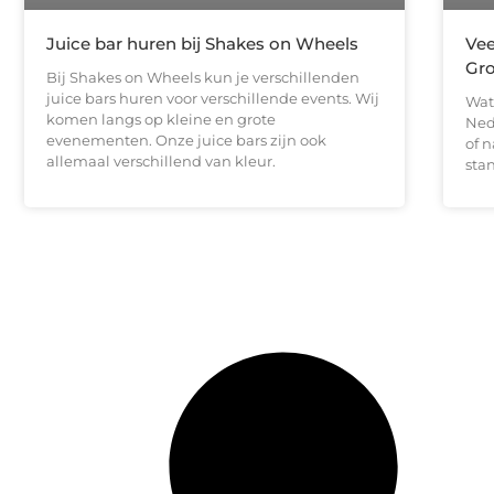
Juice bar huren bij Shakes on Wheels
Vee
Gr
Bij Shakes on Wheels kun je verschillenden
juice bars huren voor verschillende events. Wij
Wat
komen langs op kleine en grote
Ned
evenementen. Onze juice bars zijn ook
of n
allemaal verschillend van kleur.
stan