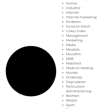
Humor
Industrie
Internet
Internet marketing
Kinderen
Kunst en Kitsch
Links / Index
Management
Marketing
Media
Meubels
Microfilm
MKB
Mobiliteit
Mode en Kleding
Muziek
Onderwijs
Oog Laseren
Particuliere
dienstverlening
Rechten
Relatie
Sport