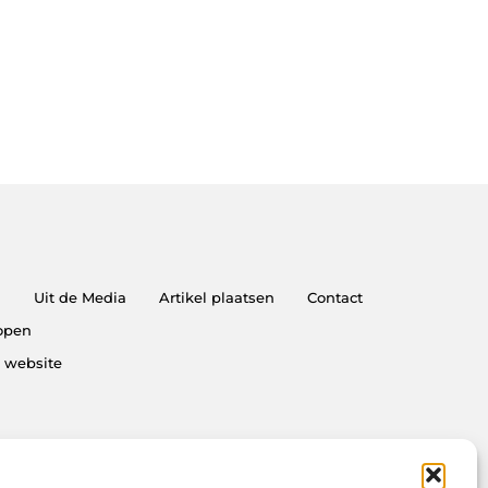
n
Uit de Media
Artikel plaatsen
Contact
kopen
e website