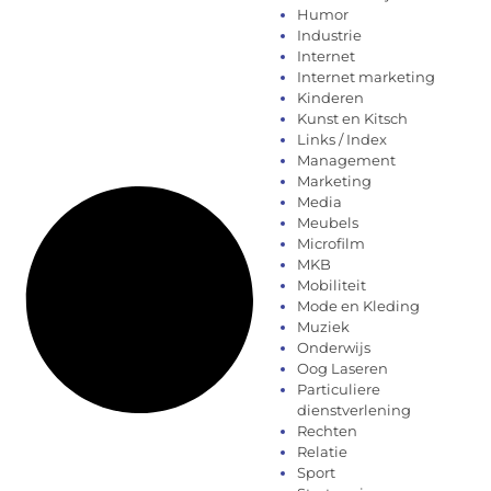
Humor
Industrie
Internet
Internet marketing
Kinderen
Kunst en Kitsch
Links / Index
Management
Marketing
Media
Meubels
Microfilm
MKB
Mobiliteit
Mode en Kleding
Muziek
Onderwijs
Oog Laseren
Particuliere
dienstverlening
Rechten
Relatie
Sport