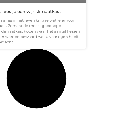
 kies je een wijnklimaatkast
s alles in het leven krijg je wat je er voor
aalt. Zomaar de meest goedkope
nklimaatkast kopen waar het aantal flessen
kan worden bewaard wat u voor ogen heeft
iet echt