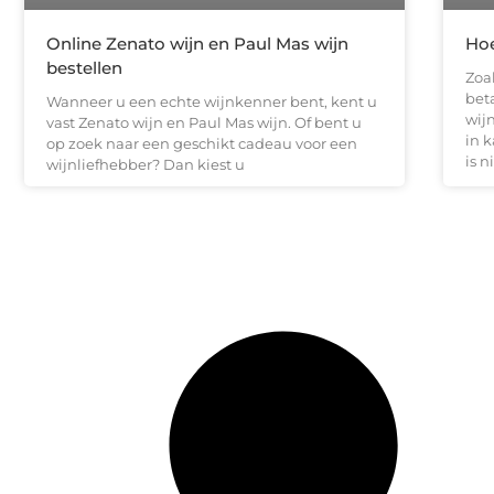
Online Zenato wijn en Paul Mas wijn
Hoe
bestellen
Zoal
bet
Wanneer u een echte wijnkenner bent, kent u
wij
vast Zenato wijn en Paul Mas wijn. Of bent u
in 
op zoek naar een geschikt cadeau voor een
is n
wijnliefhebber? Dan kiest u